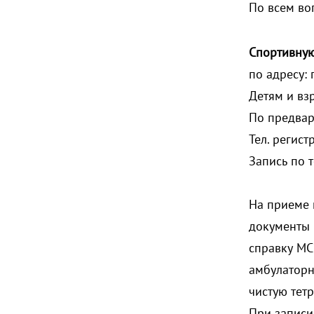
По всем в
Спортивну
по адресу: 
Детям и вз
По предвар
Тел. регис
Запись по т
На приеме 
документы 
справку МС
амбулаторн
чистую тетр
При записи