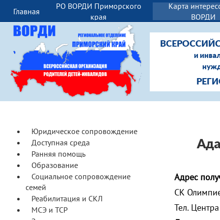
РО ВОРДИ Приморского
Карта интерес
Главная
И
края
ВОРДИ
ВСЕРОССИЙС
и инва
нужд
РЕГ
Юридическое сопровождение
Доступная среда
Ада
Ранняя помощь
Образование
Социальное сопровождение
Адрес полу
семей
СК Олимпиец
Реабилитация и СКЛ
Тел. Центра
МСЭ и ТСР