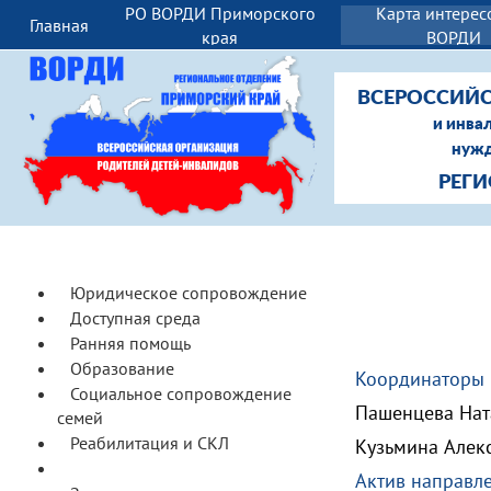
РО ВОРДИ Приморского
Карта интерес
Главная
И
края
ВОРДИ
ВСЕРОССИЙС
и инва
нужд
РЕГ
Юридическое сопровождение
Доступная среда
Ранняя помощь
Образование
Координаторы 
Социальное сопровождение
Пашенцева Нат
семей
Реабилитация и СКЛ
Кузьмина Алек
МСЭ и ТСР
Актив направл